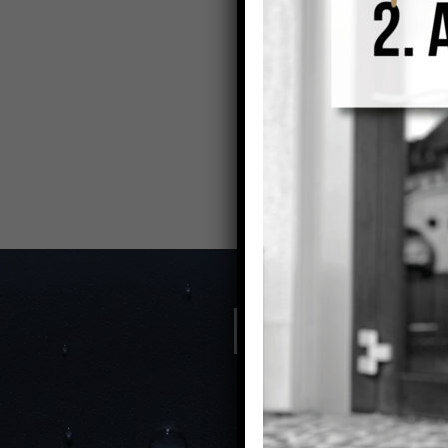
So geht's
Formular ausfüllen
Tragen Sie sich mit Ihren Ko
Hier geht’s direkt zum Formul