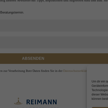
ftig unseren Newsletter mit Tipps, Inspirationen und Angeboten rund ums Bad. Sie
 Beratungstermin.
n zur Verarbeitung Ihrer Daten finden Sie in der
Datenschutzerklärung
.
Um dir ein o
Geräteinfor
Technologien
dieser Websi
können best