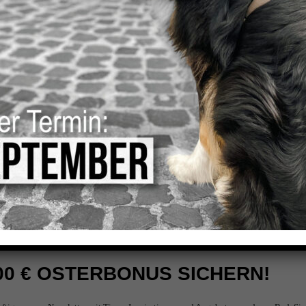
aren
 vereinbaren einen unverbindlichen Termin für eine persönliche
Bad.
hr 200 € Osterbonus automatisch angerechnet.
00 € OSTERBONUS SICHERN!