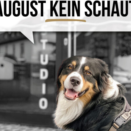
Geld bei Ihrer Badsanierung.
Planen Sie ein neues Bad?
Dann ist jetzt der richtige Zeitpunkt.
Mit unserem Osterbonus für EDEKA-Kunden erhalten
Sie
200 € Preisvorteil
bei Auftragserteilung.
Einfach Formular ausfüllen und Bonus sichern!
ntaktdaten ein und sichern Sie sich Ihren persönlichen Osterbonu
ar!