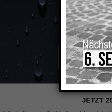
Beratungstermin vereinb
Wir melden uns bei Ihnen und
Beratung rund um Ihr neues 
Osterbonus erhalten
Bei Auftragserteilung wird I
Das erwartet Sie
Teilnahmebedingungen
JETZT 2