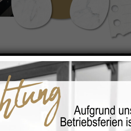
STERBON
200€
Sichern Sie sich Ihr exklusives
EDEKA-Osterei und sparen Sie bares